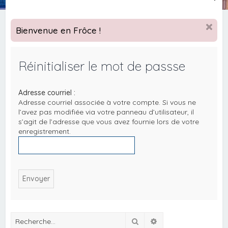
e
c
Bienvenue en Frôce !
h
e
Réinitialiser le mot de passse
r
c
Adresse courriel :
h
Adresse courriel associée à votre compte. Si vous ne
e
l’avez pas modifiée via votre panneau d’utilisateur, il
s’agit de l’adresse que vous avez fournie lors de votre
r
enregistrement.
Rechercher
Recherche avancée