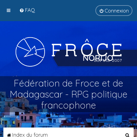
FAQ
Connexion
Fédération de Froce et de
Madagascar - RPG politique
francophone
R
Index du forum