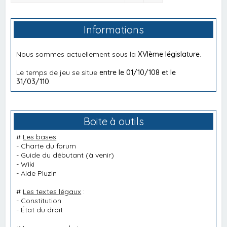
Informations
Nous sommes actuellement sous la
XVIème législature
.
Le temps de jeu se situe
entre le 01/10/108 et le
31/03/110
.
Boite à outils
#
Les bases
:
-
Charte du forum
-
Guide du débutant
(à venir)
-
Wiki
-
Aide PluzIn
#
Les textes légaux
:
-
Constitution
-
État du droit