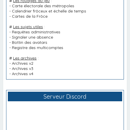
#
Les rouages du jeu
:
-
Carte électorale des métropoles
-
Calendrier frôceux et échelle de temps
-
Cartes de la Frôce
#
Les sujets utiles
:
-
Requêtes administratives
-
Signaler une absence
-
Bottin des avatars
-
Registre des multicomptes
#
Les archives
:
-
Archives v2
-
Archives v3
-
Archives v4
Serveur Discord