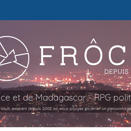
oce et de Madagascar - RPG poli
atuit, existant depuis 2007, où vous pouvez incarner un personnage et