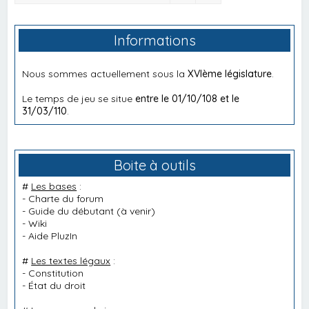
Informations
Nous sommes actuellement sous la
XVIème législature
.
Le temps de jeu se situe
entre le 01/10/108 et le
31/03/110
.
Boite à outils
#
Les bases
:
-
Charte du forum
-
Guide du débutant
(à venir)
-
Wiki
-
Aide PluzIn
#
Les textes légaux
:
-
Constitution
-
État du droit