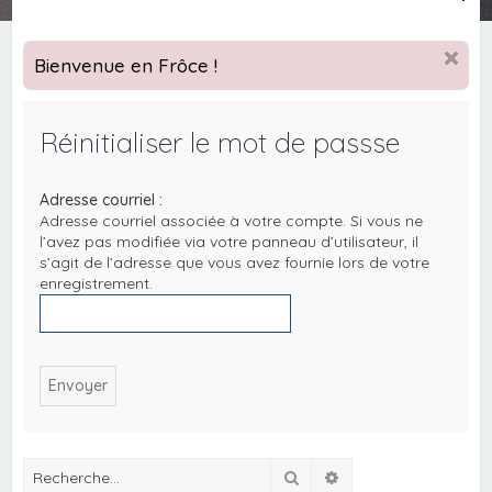
e
c
Bienvenue en Frôce !
h
e
Réinitialiser le mot de passse
r
c
Adresse courriel :
h
Adresse courriel associée à votre compte. Si vous ne
e
l’avez pas modifiée via votre panneau d’utilisateur, il
s’agit de l’adresse que vous avez fournie lors de votre
r
enregistrement.
Rechercher
Recherche avancée