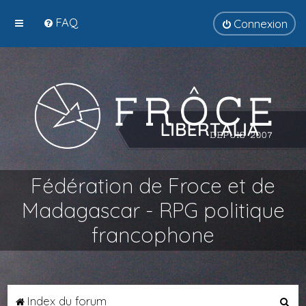
FAQ
Connexion
Fédération de Froce et de
Madagascar - RPG politique
francophone
R
Index du forum