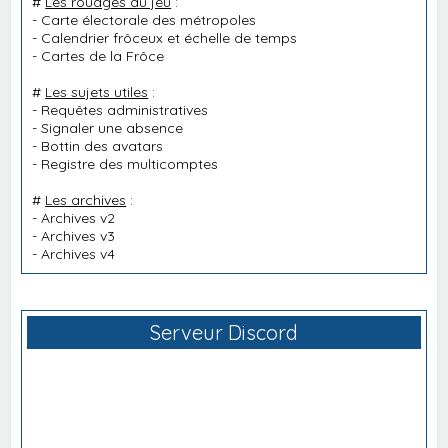
#
Les rouages du jeu
:
-
Carte électorale des métropoles
-
Calendrier frôceux et échelle de temps
-
Cartes de la Frôce
#
Les sujets utiles
:
-
Requêtes administratives
-
Signaler une absence
-
Bottin des avatars
-
Registre des multicomptes
#
Les archives
:
-
Archives v2
-
Archives v3
-
Archives v4
Serveur Discord