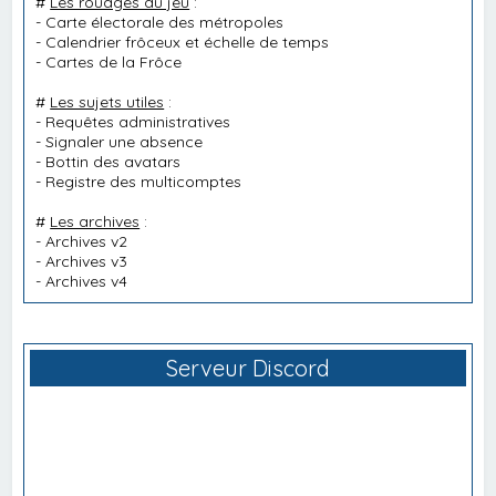
#
Les rouages du jeu
:
-
Carte électorale des métropoles
-
Calendrier frôceux et échelle de temps
-
Cartes de la Frôce
#
Les sujets utiles
:
-
Requêtes administratives
-
Signaler une absence
-
Bottin des avatars
-
Registre des multicomptes
#
Les archives
:
-
Archives v2
-
Archives v3
-
Archives v4
Serveur Discord