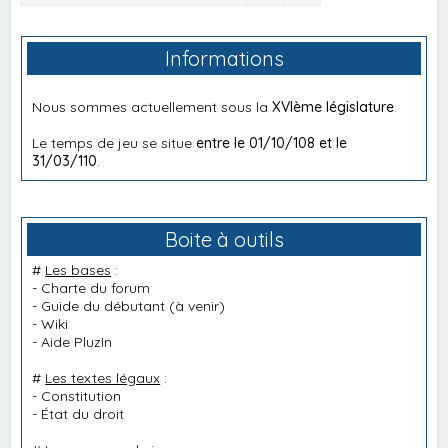
Informations
Nous sommes actuellement sous la
XVIème législature
.
Le temps de jeu se situe
entre le 01/10/108 et le
31/03/110
.
Boite à outils
#
Les bases
:
-
Charte du forum
-
Guide du débutant
(à venir)
-
Wiki
-
Aide PluzIn
#
Les textes légaux
:
-
Constitution
-
État du droit