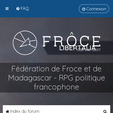
FAQ
Connexion
Fédération de Froce et de
Madagascar - RPG politique
francophone
R
Index du forum