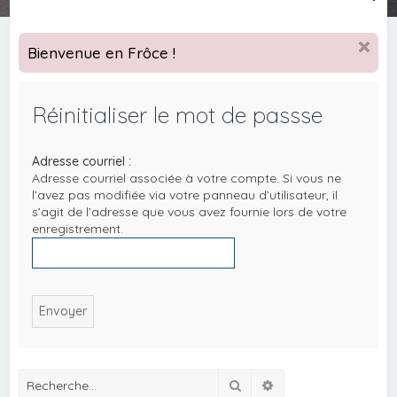
e
c
Bienvenue en Frôce !
h
e
Réinitialiser le mot de passse
r
c
Adresse courriel :
h
Adresse courriel associée à votre compte. Si vous ne
e
l’avez pas modifiée via votre panneau d’utilisateur, il
s’agit de l’adresse que vous avez fournie lors de votre
r
enregistrement.
Rechercher
Recherche avancée