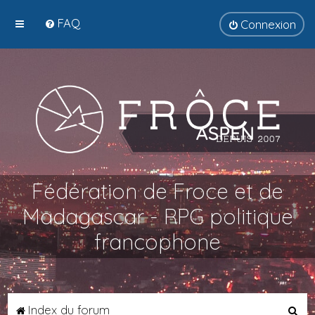
FAQ
Connexion
Fédération de Froce et de
Madagascar - RPG politique
francophone
R
Index du forum