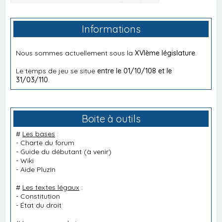
Informations
Nous sommes actuellement sous la
XVIème législature
.
Le temps de jeu se situe
entre le 01/10/108 et le
31/03/110
.
Boite à outils
#
Les bases
:
-
Charte du forum
-
Guide du débutant
(à venir)
-
Wiki
-
Aide PluzIn
#
Les textes légaux
:
-
Constitution
-
État du droit