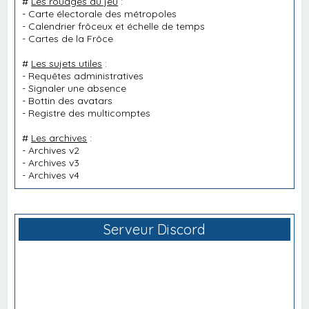
#
Les rouages du jeu
:
-
Carte électorale des métropoles
-
Calendrier frôceux et échelle de temps
-
Cartes de la Frôce
#
Les sujets utiles
:
-
Requêtes administratives
-
Signaler une absence
-
Bottin des avatars
-
Registre des multicomptes
#
Les archives
:
-
Archives v2
-
Archives v3
-
Archives v4
Serveur Discord