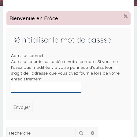
e
c
Bienvenue en Frôce !
h
e
Réinitialiser le mot de passse
r
c
Adresse courriel :
h
Adresse courriel associée à votre compte. Si vous ne
e
l’avez pas modifiée via votre panneau d’utilisateur, il
s’agit de l’adresse que vous avez fournie lors de votre
r
enregistrement.
Rechercher
Recherche avancée