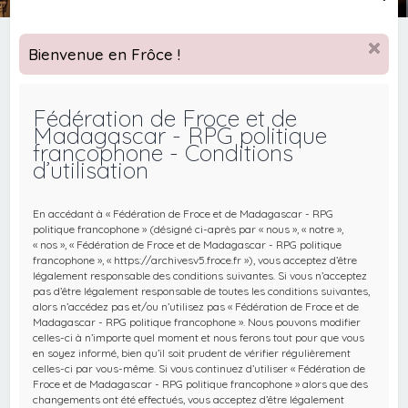
e
c
Bienvenue en Frôce !
h
e
Fédération de Froce et de
r
Madagascar - RPG politique
c
francophone - Conditions
d’utilisation
h
e
En accédant à « Fédération de Froce et de Madagascar - RPG
r
politique francophone » (désigné ci-après par « nous », « notre »,
« nos », « Fédération de Froce et de Madagascar - RPG politique
francophone », « https://archivesv5.froce.fr »), vous acceptez d’être
légalement responsable des conditions suivantes. Si vous n’acceptez
pas d’être légalement responsable de toutes les conditions suivantes,
alors n’accédez pas et/ou n’utilisez pas « Fédération de Froce et de
Madagascar - RPG politique francophone ». Nous pouvons modifier
celles-ci à n’importe quel moment et nous ferons tout pour que vous
en soyez informé, bien qu’il soit prudent de vérifier régulièrement
celles-ci par vous-même. Si vous continuez d’utiliser « Fédération de
Froce et de Madagascar - RPG politique francophone » alors que des
changements ont été effectués, vous acceptez d’être légalement