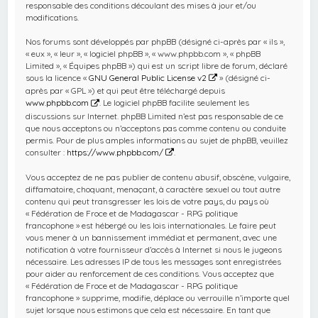
responsable des conditions découlant des mises à jour et/ou
modifications.
Nos forums sont développés par phpBB (désigné ci-après par « ils »,
« eux », « leur », « logiciel phpBB », « www.phpbb.com », « phpBB
Limited », « Équipes phpBB ») qui est un script libre de forum, déclaré
sous la licence «
GNU General Public License v2
» (désigné ci-
après par « GPL ») et qui peut être téléchargé depuis
www.phpbb.com
. Le logiciel phpBB facilite seulement les
discussions sur Internet. phpBB Limited n’est pas responsable de ce
que nous acceptons ou n’acceptons pas comme contenu ou conduite
permis. Pour de plus amples informations au sujet de phpBB, veuillez
consulter :
https://www.phpbb.com/
.
Vous acceptez de ne pas publier de contenu abusif, obscène, vulgaire,
diffamatoire, choquant, menaçant, à caractère sexuel ou tout autre
contenu qui peut transgresser les lois de votre pays, du pays où
« Fédération de Froce et de Madagascar - RPG politique
francophone » est hébergé ou les lois internationales. Le faire peut
vous mener à un bannissement immédiat et permanent, avec une
notification à votre fournisseur d’accès à Internet si nous le jugeons
nécessaire. Les adresses IP de tous les messages sont enregistrées
pour aider au renforcement de ces conditions. Vous acceptez que
« Fédération de Froce et de Madagascar - RPG politique
francophone » supprime, modifie, déplace ou verrouille n’importe quel
sujet lorsque nous estimons que cela est nécessaire. En tant que