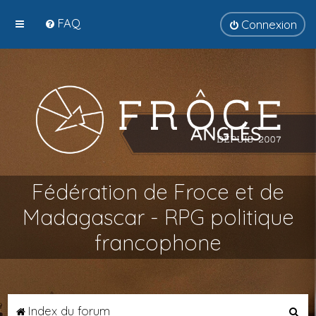
FAQ
Connexion
Fédération de Froce et de
Madagascar - RPG politique
francophone
R
Index du forum