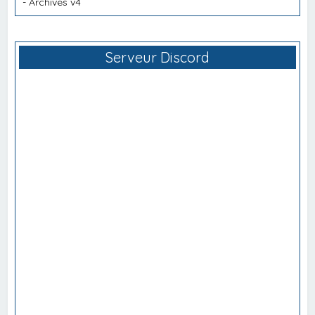
-
Archives v4
Serveur Discord