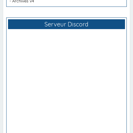
-
Archives v4
Serveur Discord