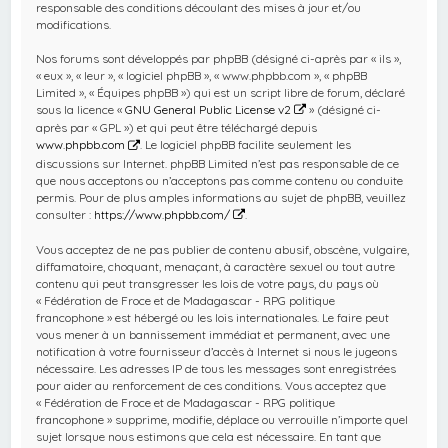
responsable des conditions découlant des mises à jour et/ou
modifications.
Nos forums sont développés par phpBB (désigné ci-après par « ils »,
« eux », « leur », « logiciel phpBB », « www.phpbb.com », « phpBB
Limited », « Équipes phpBB ») qui est un script libre de forum, déclaré
sous la licence «
GNU General Public License v2
» (désigné ci-
après par « GPL ») et qui peut être téléchargé depuis
www.phpbb.com
. Le logiciel phpBB facilite seulement les
discussions sur Internet. phpBB Limited n’est pas responsable de ce
que nous acceptons ou n’acceptons pas comme contenu ou conduite
permis. Pour de plus amples informations au sujet de phpBB, veuillez
consulter :
https://www.phpbb.com/
.
Vous acceptez de ne pas publier de contenu abusif, obscène, vulgaire,
diffamatoire, choquant, menaçant, à caractère sexuel ou tout autre
contenu qui peut transgresser les lois de votre pays, du pays où
« Fédération de Froce et de Madagascar - RPG politique
francophone » est hébergé ou les lois internationales. Le faire peut
vous mener à un bannissement immédiat et permanent, avec une
notification à votre fournisseur d’accès à Internet si nous le jugeons
nécessaire. Les adresses IP de tous les messages sont enregistrées
pour aider au renforcement de ces conditions. Vous acceptez que
« Fédération de Froce et de Madagascar - RPG politique
francophone » supprime, modifie, déplace ou verrouille n’importe quel
sujet lorsque nous estimons que cela est nécessaire. En tant que