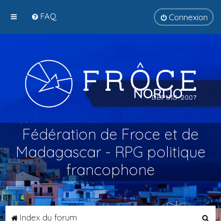
FAQ
Connexion
Fédération de Froce et de
Madagascar - RPG politique
francophone
R
Index du forum