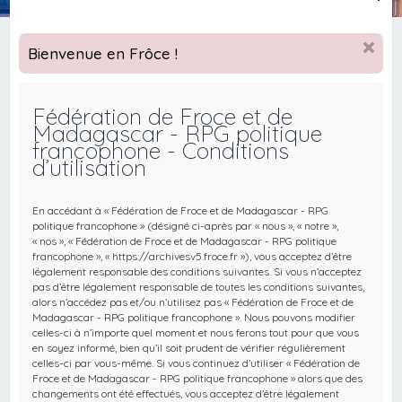
e
c
Bienvenue en Frôce !
h
e
Fédération de Froce et de
r
Madagascar - RPG politique
c
francophone - Conditions
d’utilisation
h
e
En accédant à « Fédération de Froce et de Madagascar - RPG
r
politique francophone » (désigné ci-après par « nous », « notre »,
« nos », « Fédération de Froce et de Madagascar - RPG politique
francophone », « https://archivesv5.froce.fr »), vous acceptez d’être
légalement responsable des conditions suivantes. Si vous n’acceptez
pas d’être légalement responsable de toutes les conditions suivantes,
alors n’accédez pas et/ou n’utilisez pas « Fédération de Froce et de
Madagascar - RPG politique francophone ». Nous pouvons modifier
celles-ci à n’importe quel moment et nous ferons tout pour que vous
en soyez informé, bien qu’il soit prudent de vérifier régulièrement
celles-ci par vous-même. Si vous continuez d’utiliser « Fédération de
Froce et de Madagascar - RPG politique francophone » alors que des
changements ont été effectués, vous acceptez d’être légalement