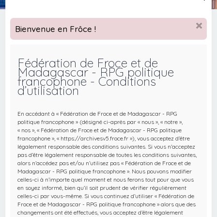
e
c
Bienvenue en Frôce !
h
e
Fédération de Froce et de
r
Madagascar - RPG politique
c
francophone - Conditions
d’utilisation
h
e
En accédant à « Fédération de Froce et de Madagascar - RPG
r
politique francophone » (désigné ci-après par « nous », « notre »,
« nos », « Fédération de Froce et de Madagascar - RPG politique
francophone », « https://archivesv5.froce.fr »), vous acceptez d’être
légalement responsable des conditions suivantes. Si vous n’acceptez
pas d’être légalement responsable de toutes les conditions suivantes,
alors n’accédez pas et/ou n’utilisez pas « Fédération de Froce et de
Madagascar - RPG politique francophone ». Nous pouvons modifier
celles-ci à n’importe quel moment et nous ferons tout pour que vous
en soyez informé, bien qu’il soit prudent de vérifier régulièrement
celles-ci par vous-même. Si vous continuez d’utiliser « Fédération de
Froce et de Madagascar - RPG politique francophone » alors que des
changements ont été effectués, vous acceptez d’être légalement