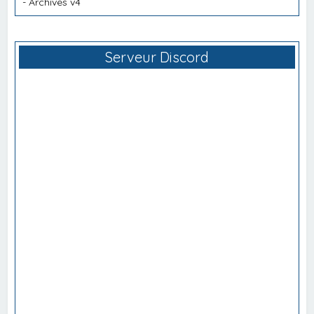
-
Archives v4
Serveur Discord