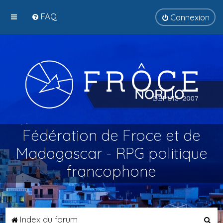
FAQ
Connexion
Fédération de Froce et de
Madagascar - RPG politique
francophone
R
Index du forum