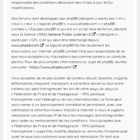
responsable des conditions découlant des mises à jour et/ou
modifications.
Nos forums sont développés par phpBB (désigné ci-après par « ils »,
« eux », « leur », « logiciel phpBB », « www.phpbb.com », « phpBB
Limited », « Équipes phpBB ») qui est un script libre de forum, déclaré
sous la licence «
GNU General Public License v2
» (désigné ci-
après par « GPL ») et qui peut être téléchargé depuis
www.phpbb.com
. Le logiciel phpBB facilite seulement les
discussions sur Internet. phpBB Limited n’est pas responsable de ce
que nous acceptons ou n’acceptons pas comme contenu ou conduite
permis. Pour de plus amples informations au sujet de phpBB, veuillez
consulter :
https://www.phpbb.com/
.
Vous acceptez de ne pas publier de contenu abusif, obscène, vulgaire,
diffamatoire, choquant, menaçant, à caractère sexuel ou tout autre
contenu qui peut transgresser les lois de votre pays, du pays où
« Fédération de Froce et de Madagascar - RPG politique
francophone » est hébergé ou les lois internationales. Le faire peut
vous mener à un bannissement immédiat et permanent, avec une
notification à votre fournisseur d’accès à Internet si nous le jugeons
nécessaire. Les adresses IP de tous les messages sont enregistrées
pour aider au renforcement de ces conditions. Vous acceptez que
« Fédération de Froce et de Madagascar - RPG politique
francophone » supprime, modifie, déplace ou verrouille n’importe quel
sujet lorsque nous estimons que cela est nécessaire. En tant que