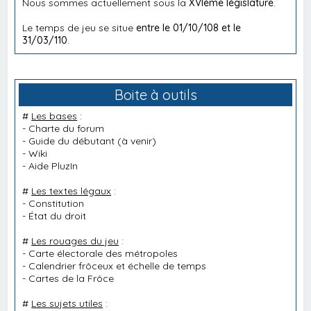
Nous sommes actuellement sous la
XVIème législature
.
Le temps de jeu se situe
entre le 01/10/108 et le
31/03/110
.
Boite à outils
#
Les bases
:
-
Charte du forum
-
Guide du débutant
(à venir)
-
Wiki
-
Aide PluzIn
#
Les textes légaux
:
-
Constitution
-
État du droit
#
Les rouages du jeu
:
-
Carte électorale des métropoles
-
Calendrier frôceux et échelle de temps
-
Cartes de la Frôce
#
Les sujets utiles
: