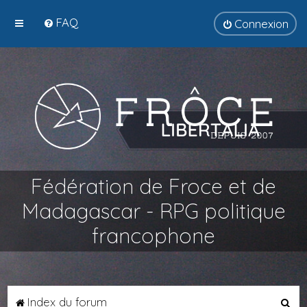
FAQ
Connexion
Fédération de Froce et de
Madagascar - RPG politique
francophone
R
Index du forum