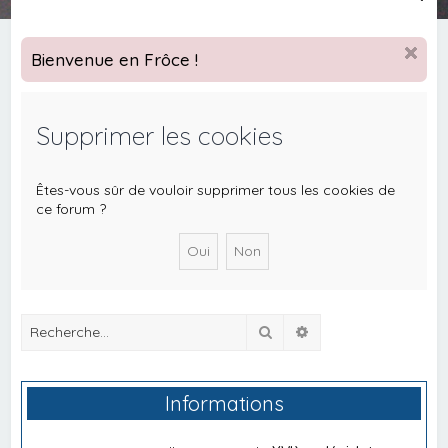
e
c
Bienvenue en Frôce !
h
e
Supprimer les cookies
r
c
h
Êtes-vous sûr de vouloir supprimer tous les cookies de
ce forum ?
e
r
Rechercher
Recherche avancée
Informations