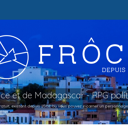
oce et de Madagascar - RPG poli
atuit, existant depuis 2007, où vous pouvez incarner un personnage et