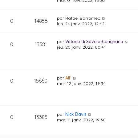
mar. 01 févr. 2022, 16:30
par
Rafael Borromeo
0
14856
lun. 24 janv. 2022, 12:42
par
Vittorio di Savoia-Carignano
0
13381
jeu. 20 janv. 2022, 00:41
par
AIF
0
15660
mer. 12 janv. 2022, 19:34
par
Nick Davis
0
13385
mar. 11 janv. 2022, 19:30