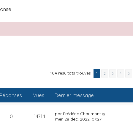
ponse
104 résultats trouvés
1
2
3
4
5
Réponses
Vues
Dernier message
par
Frédéric Chaumont
0
14714
mer. 28 déc. 2022, 07:27