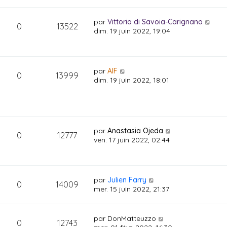
par
Vittorio di Savoia-Carignano
0
13522
dim. 19 juin 2022, 19:04
par
AIF
0
13999
dim. 19 juin 2022, 18:01
par
Anastasia Ojeda
0
12777
ven. 17 juin 2022, 02:44
par
Julien Farry
0
14009
mer. 15 juin 2022, 21:37
par
DonMatteuzzo
0
12743