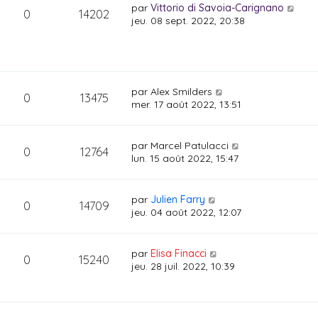
par
Vittorio di Savoia-Carignano
0
14202
jeu. 08 sept. 2022, 20:38
par
Alex Smilders
0
13475
mer. 17 août 2022, 13:51
par
Marcel Patulacci
0
12764
lun. 15 août 2022, 15:47
par
Julien Farry
0
14709
jeu. 04 août 2022, 12:07
par
Elisa Finacci
0
15240
jeu. 28 juil. 2022, 10:39