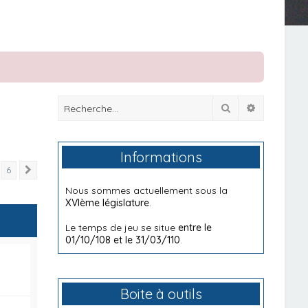
Rechercher
Recherche
Informations
6
Suivante
Nous sommes actuellement sous la
XVIème législature
.
Le temps de jeu se situe
entre le
01/10/108 et le 31/03/110
.
Boite à outils