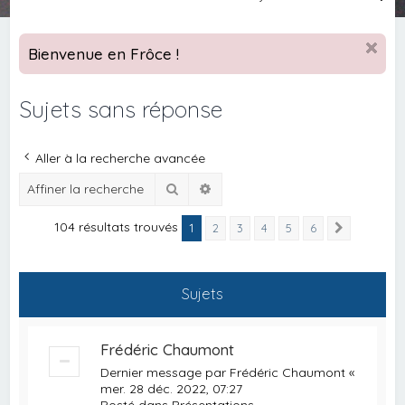
e
c
Bienvenue en Frôce !
h
e
Sujets sans réponse
r
c
Aller à la recherche avancée
h
Rechercher
Recherche avancée
e
r
104 résultats trouvés
1
2
3
4
5
6
Suivante
Sujets
Frédéric Chaumont
Dernier message par
Frédéric Chaumont
«
mer. 28 déc. 2022, 07:27
Posté dans
Présentations