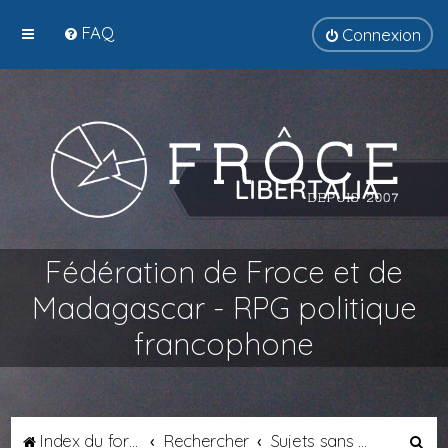
FAQ
Connexion
Fédération de Froce et de
Madagascar - RPG politique
francophone
R
Index du forum
Rechercher
Sujets sans réponse