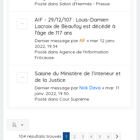
Posté dans
Salon d'Hermès - Presse
AIF - 29/12/107 : Louis-Damien
Lacroix de Beaufoy est décédé à
l'âge de 117 ans
Dernier message par
AIF
«
mer. 12 janv.
2022, 19:34
Posté dans
Agence de l'Information
Frôceuse
Saisine du Ministère de l’Interieur et
de la Justice
Dernier message par
Nick Davis
«
mar. 11
janv. 2022, 19:30
Posté dans
Cour Suprême
104 résultats trouvés
1
2
3
4
5
6
Suivante