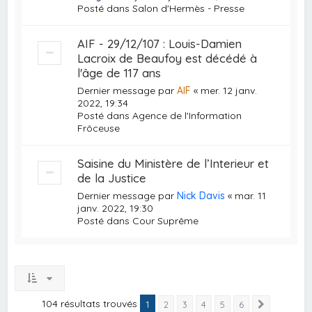
Posté dans
Salon d'Hermès - Presse
AIF - 29/12/107 : Louis-Damien
Lacroix de Beaufoy est décédé à
l'âge de 117 ans
Dernier message par
AIF
«
mer. 12 janv.
2022, 19:34
Posté dans
Agence de l'Information
Frôceuse
Saisine du Ministère de l’Interieur et
de la Justice
Dernier message par
Nick Davis
«
mar. 11
janv. 2022, 19:30
Posté dans
Cour Suprême
104 résultats trouvés
1
2
3
4
5
6
Suivante