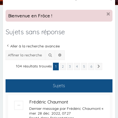
e
c
Bienvenue en Frôce !
h
e
Sujets sans réponse
r
c
Aller à la recherche avancée
h
Rechercher
Recherche avancée
e
r
104 résultats trouvés
1
2
3
4
5
6
Suivante
Sujets
Frédéric Chaumont
Dernier message par
Frédéric Chaumont
«
mer. 28 déc. 2022, 07:27
Posté dans
Présentations