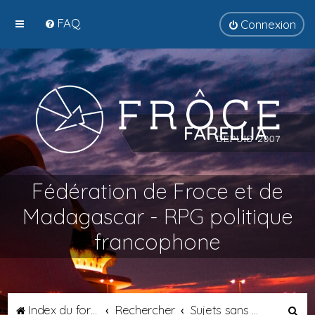
FAQ
Connexion
Fédération de Froce et de
Madagascar - RPG politique
francophone
R
Index du forum
Rechercher
Sujets sans réponse