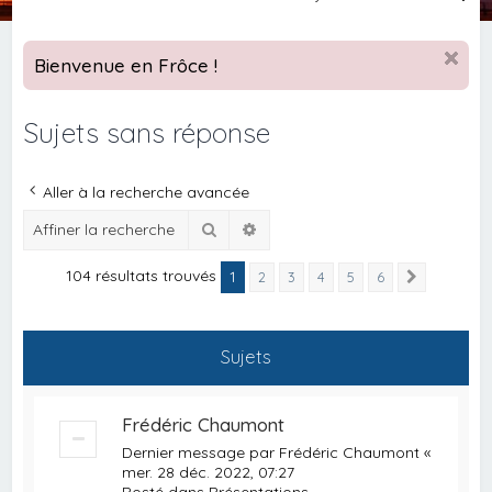
e
c
Bienvenue en Frôce !
h
e
Sujets sans réponse
r
c
Aller à la recherche avancée
h
Rechercher
Recherche avancée
e
r
104 résultats trouvés
1
2
3
4
5
6
Suivante
Sujets
Frédéric Chaumont
Dernier message par
Frédéric Chaumont
«
mer. 28 déc. 2022, 07:27
Posté dans
Présentations