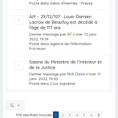
Posté dans
Salon d'Hermès - Presse
AIF - 29/12/107 : Louis-Damien
Lacroix de Beaufoy est décédé à
l'âge de 117 ans
Dernier message par
AIF
«
mer. 12 janv.
2022, 19:34
Posté dans
Agence de l'Information
Frôceuse
Saisine du Ministère de l’Interieur et
de la Justice
Dernier message par
Nick Davis
«
mar. 11
janv. 2022, 19:30
Posté dans
Cour Suprême
104 résultats trouvés
1
2
3
4
5
6
Suivante