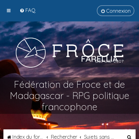
FAQ
Connexion
Fédération de Froce et de
Madagascar - RPG politique
francophone
R
Index du forum
Rechercher
Sujets sans réponse