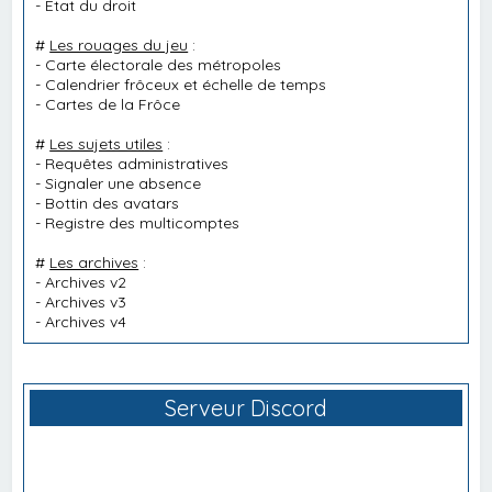
-
État du droit
#
Les rouages du jeu
:
-
Carte électorale des métropoles
-
Calendrier frôceux et échelle de temps
-
Cartes de la Frôce
#
Les sujets utiles
:
-
Requêtes administratives
-
Signaler une absence
-
Bottin des avatars
-
Registre des multicomptes
#
Les archives
:
-
Archives v2
-
Archives v3
-
Archives v4
Serveur Discord