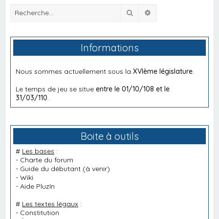
Rechercher
Recherche avancée
Informations
Nous sommes actuellement sous la
XVIème législature
.
Le temps de jeu se situe
entre le 01/10/108 et le
31/03/110
.
Boite à outils
#
Les bases
:
-
Charte du forum
-
Guide du débutant
(à venir)
-
Wiki
-
Aide PluzIn
#
Les textes légaux
:
-
Constitution