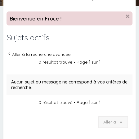
e
c
Bienvenue en Frôce !
h
e
Sujets actifs
r
c
Aller à la recherche avancée
h
0 résultat trouvé • Page
1
sur
1
e
r
Aucun sujet ou message ne correspond à vos critères de
recherche.
0 résultat trouvé • Page
1
sur
1
Aller à