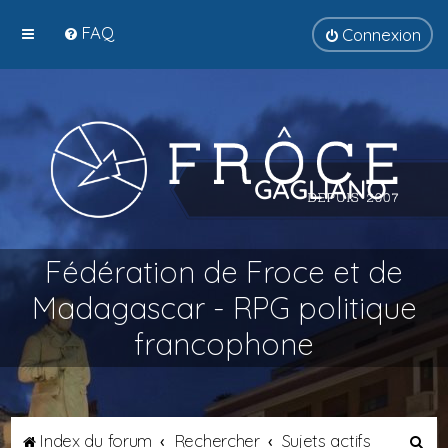
FAQ
Connexion
Fédération de Froce et de
Madagascar - RPG politique
francophone
R
Index du forum
Rechercher
Sujets actifs