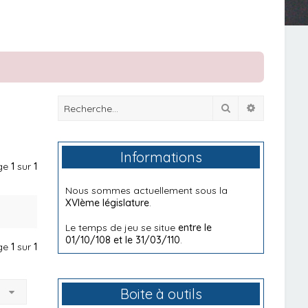
Rechercher
Recherche
Informations
age
1
sur
1
Nous sommes actuellement sous la
XVIème législature
.
Le temps de jeu se situe
entre le
01/10/108 et le 31/03/110
.
age
1
sur
1
à
Boite à outils