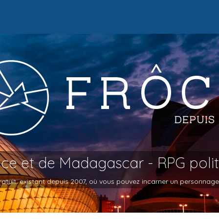
oce et de Madagascar - RPG poli
atuit, existant depuis 2007, où vous pouvez incarner un personnage et