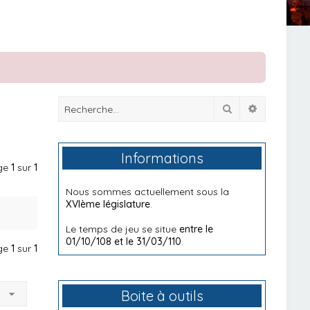
Rechercher
Recherche
Informations
age
1
sur
1
Nous sommes actuellement sous la
XVIème législature
.
Le temps de jeu se situe
entre le
01/10/108 et le 31/03/110
.
age
1
sur
1
à
Boite à outils