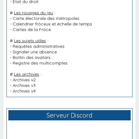
-
État du droit
#
Les rouages du jeu
:
-
Carte électorale des métropoles
-
Calendrier frôceux et échelle de temps
-
Cartes de la Frôce
#
Les sujets utiles
:
-
Requêtes administratives
-
Signaler une absence
-
Bottin des avatars
-
Registre des multicomptes
#
Les archives
:
-
Archives v2
-
Archives v3
-
Archives v4
Serveur Discord