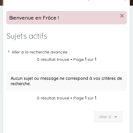
e
c
Bienvenue en Frôce !
h
e
Sujets actifs
r
c
Aller à la recherche avancée
h
0 résultat trouvé • Page
1
sur
1
e
r
Aucun sujet ou message ne correspond à vos critères de
recherche.
0 résultat trouvé • Page
1
sur
1
Aller à