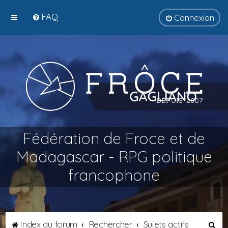
FAQ
Connexion
Fédération de Froce et de
Madagascar - RPG politique
francophone
R
Index du forum
Rechercher
Sujets actifs