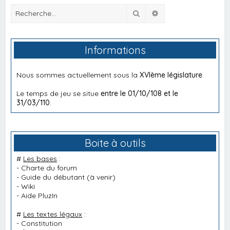
Rechercher
Recherche avancée
Informations
Nous sommes actuellement sous la
XVIème législature
.
Le temps de jeu se situe
entre le 01/10/108 et le
31/03/110
.
Boite à outils
#
Les bases
:
-
Charte du forum
-
Guide du débutant
(à venir)
-
Wiki
-
Aide PluzIn
#
Les textes légaux
:
-
Constitution