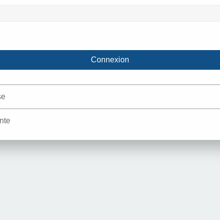
se
nte