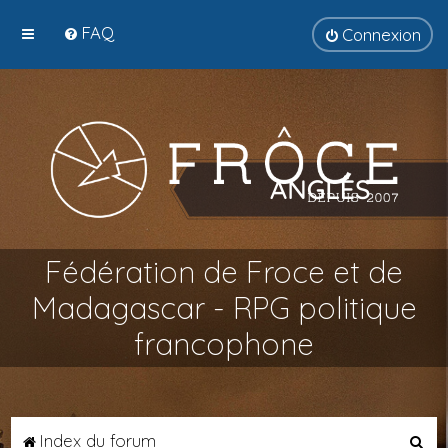
FAQ
Connexion
Fédération de Froce et de
Madagascar - RPG politique
francophone
R
Index du forum