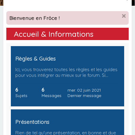
e
c
Bienvenue en Frôce !
h
e
Accueil & Informations
r
c
h
Règles & Guides
e
Ici, vous trouverez toutes les règles et les guides
r
pour vous intégrer au mieux sur le forum. Si…
6
6
mer. 02 juin 2021
Sujets
Messages
Dernier message
Présentations
Rien de tel qu'une présentation, en bonne et due