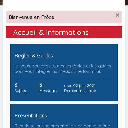
e
c
Bienvenue en Frôce !
h
e
Accueil & Informations
r
c
h
Règles & Guides
e
Ici, vous trouverez toutes les règles et les guides
r
pour vous intégrer au mieux sur le forum. Si…
6
6
mer. 02 juin 2021
Sujets
Messages
Dernier message
Présentations
Rien de tel qu'une présentation, en bonne et due