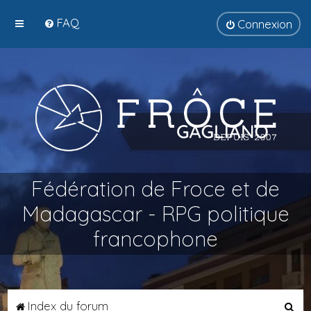
FAQ
Connexion
Fédération de Froce et de
Madagascar - RPG politique
francophone
R
Index du forum