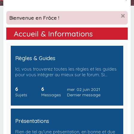
e
c
Bienvenue en Frôce !
h
e
Accueil & Informations
r
c
h
Règles & Guides
e
Ici, vous trouverez toutes les règles et les guides
r
pour vous intégrer au mieux sur le forum. Si…
6
6
mer. 02 juin 2021
Sujets
Messages
Dernier message
Présentations
Rien de tel qu'une présentation, en bonne et due