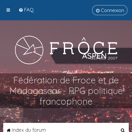
FAQ
Connexion
Fédération de Froce et de
Madagascar - RPG politique
francophone
R
Index du forum