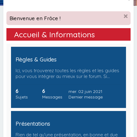
e
c
Bienvenue en Frôce !
h
e
Accueil & Informations
r
c
h
Règles & Guides
e
Ici, vous trouverez toutes les règles et les guides
r
pour vous intégrer au mieux sur le forum. Si…
6
6
mer. 02 juin 2021
Sujets
Messages
Dernier message
Présentations
Rien de tel qu'une présentation, en bonne et due