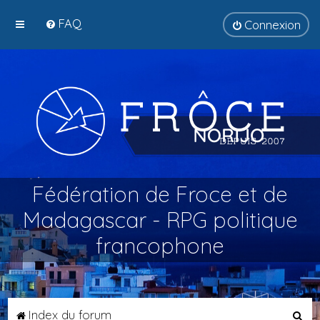
FAQ
Connexion
Fédération de Froce et de
Madagascar - RPG politique
francophone
R
Index du forum