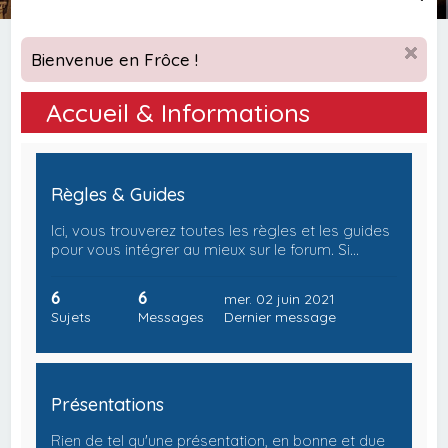
e
c
Bienvenue en Frôce !
h
e
Accueil & Informations
r
c
h
Règles & Guides
e
Ici, vous trouverez toutes les règles et les guides
r
pour vous intégrer au mieux sur le forum. Si…
6
6
mer. 02 juin 2021
Sujets
Messages
Dernier message
Présentations
Rien de tel qu'une présentation, en bonne et due