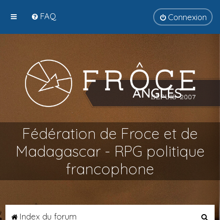
FAQ
Connexion
Fédération de Froce et de
Madagascar - RPG politique
francophone
R
Index du forum