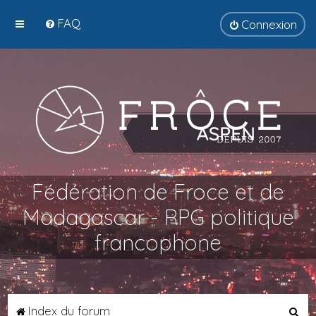
FAQ
Connexion
Fédération de Froce et de
Madagascar - RPG politique
francophone
R
Index du forum