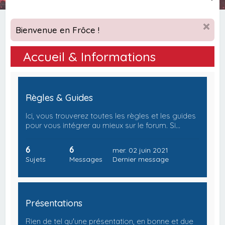
e
c
Bienvenue en Frôce !
h
e
Accueil & Informations
r
c
h
Règles & Guides
e
Ici, vous trouverez toutes les règles et les guides
r
pour vous intégrer au mieux sur le forum. Si…
6
6
mer. 02 juin 2021
Sujets
Messages
Dernier message
Présentations
Rien de tel qu'une présentation, en bonne et due