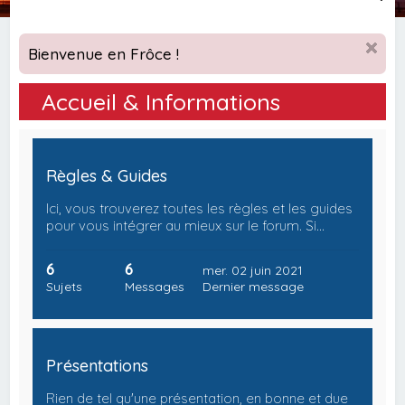
e
c
Bienvenue en Frôce !
h
e
Accueil & Informations
r
c
h
Règles & Guides
e
Ici, vous trouverez toutes les règles et les guides
r
pour vous intégrer au mieux sur le forum. Si…
6
6
mer. 02 juin 2021
Sujets
Messages
Dernier message
Présentations
Rien de tel qu'une présentation, en bonne et due