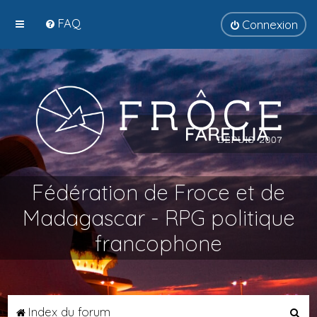
FAQ
Connexion
Fédération de Froce et de
Madagascar - RPG politique
francophone
R
Index du forum