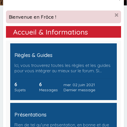
e
c
Bienvenue en Frôce !
h
e
Accueil & Informations
r
c
h
Règles & Guides
e
Ici, vous trouverez toutes les règles et les guides
r
pour vous intégrer au mieux sur le forum. Si…
6
6
mer. 02 juin 2021
Sujets
Messages
Dernier message
Présentations
Rien de tel qu'une présentation, en bonne et due