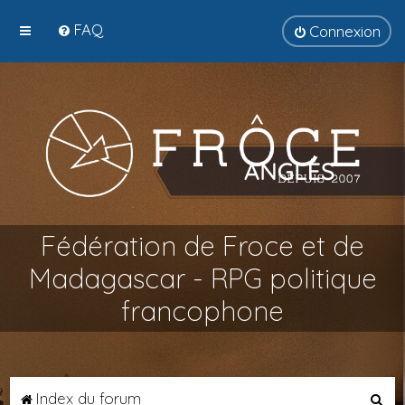
FAQ
Connexion
Fédération de Froce et de
Madagascar - RPG politique
francophone
R
Index du forum