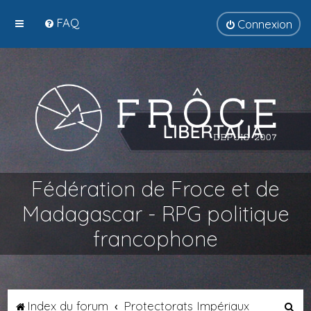
FAQ
Connexion
Fédération de Froce et de
Madagascar - RPG politique
francophone
R
Index du forum
Protectorats Impériaux