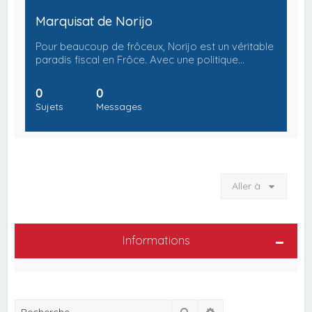
Marquisat de Norijo
Pour beaucoup de frôceux, Norijo est un véritable
paradis fiscal en Frôce. Avec une politique…
0
0
Sujets
Messages
Aller à
Informations
Rechercher
Recherche avancée