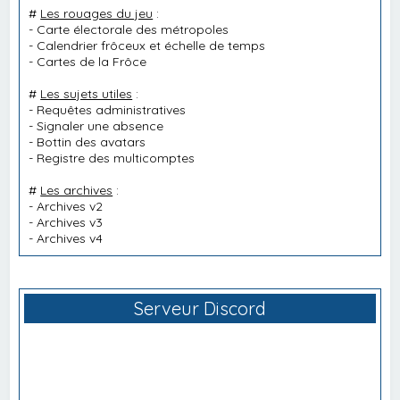
#
Les rouages du jeu
:
-
Carte électorale des métropoles
-
Calendrier frôceux et échelle de temps
-
Cartes de la Frôce
#
Les sujets utiles
:
-
Requêtes administratives
-
Signaler une absence
-
Bottin des avatars
-
Registre des multicomptes
#
Les archives
:
-
Archives v2
-
Archives v3
-
Archives v4
Serveur Discord