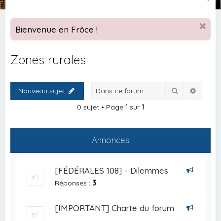
e
c
Bienvenue en Frôce !
h
e
Zones rurales
r
c
Rechercher
Recher
Nouveau sujet
h
e
0 sujet • Page
1
sur
1
r
Annonces
[FÉDÉRALES 108] - Dilemmes
Réponses :
3
[IMPORTANT] Charte du forum