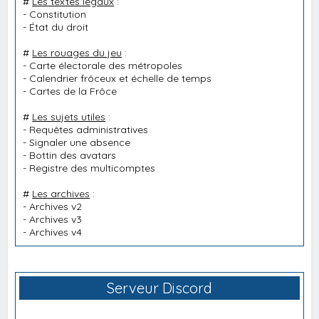
#
Les textes légaux
:
-
Constitution
-
État du droit
#
Les rouages du jeu
:
-
Carte électorale des métropoles
-
Calendrier frôceux et échelle de temps
-
Cartes de la Frôce
#
Les sujets utiles
:
-
Requêtes administratives
-
Signaler une absence
-
Bottin des avatars
-
Registre des multicomptes
#
Les archives
:
-
Archives v2
-
Archives v3
-
Archives v4
Serveur Discord