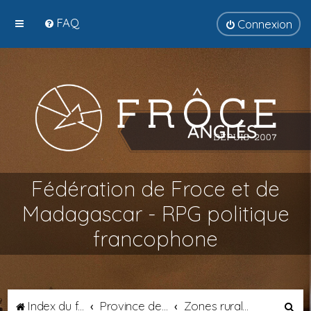
FAQ
Connexion
Fédération de Froce et de
Madagascar - RPG politique
francophone
R
Index du forum
Province de Septimanie
Zones rurales