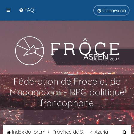
FAQ
Connexion
Fédération de Froce et de
Madagascar - RPG politique
francophone
R
Index du forum
Province de Septimanie
Azuria