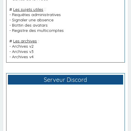
#
Les sujets utiles
:
-
Requêtes administratives
-
Signaler une absence
-
Bottin des avatars
-
Registre des multicomptes
#
Les archives
:
-
Archives v2
-
Archives v3
-
Archives v4
Serveur Discord