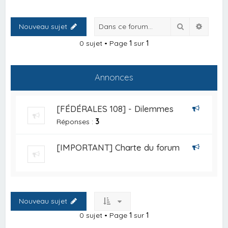
Rechercher
Recher
Nouveau sujet
0 sujet • Page
1
sur
1
Annonces
[FÉDÉRALES 108] - Dilemmes
Réponses :
3
[IMPORTANT] Charte du forum
Nouveau sujet
0 sujet • Page
1
sur
1