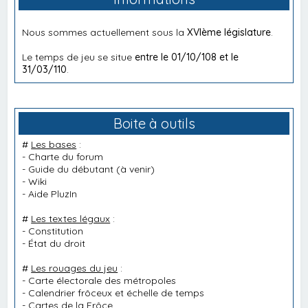
Nous sommes actuellement sous la
XVIème législature
.
Le temps de jeu se situe
entre le 01/10/108 et le
31/03/110
.
Boite à outils
#
Les bases
:
-
Charte du forum
-
Guide du débutant
(à venir)
-
Wiki
-
Aide PluzIn
#
Les textes légaux
:
-
Constitution
-
État du droit
#
Les rouages du jeu
:
-
Carte électorale des métropoles
-
Calendrier frôceux et échelle de temps
-
Cartes de la Frôce