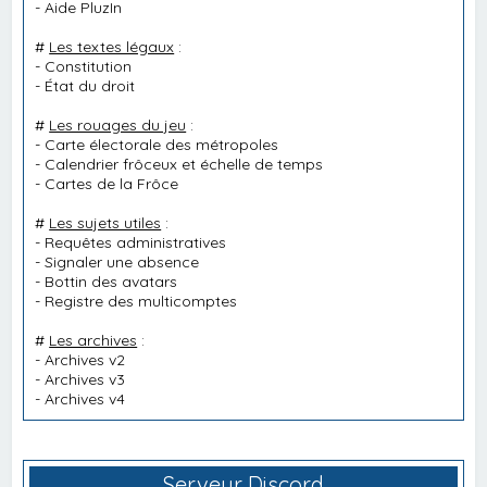
-
Aide PluzIn
#
Les textes légaux
:
-
Constitution
-
État du droit
#
Les rouages du jeu
:
-
Carte électorale des métropoles
-
Calendrier frôceux et échelle de temps
-
Cartes de la Frôce
#
Les sujets utiles
:
-
Requêtes administratives
-
Signaler une absence
-
Bottin des avatars
-
Registre des multicomptes
#
Les archives
:
-
Archives v2
-
Archives v3
-
Archives v4
Serveur Discord