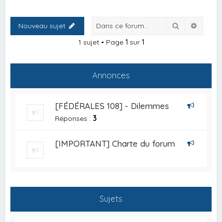
Rechercher
Recher
Nouveau sujet
1 sujet • Page
1
sur
1
Annonces
[FÉDÉRALES 108] - Dilemmes
Réponses :
3
[IMPORTANT] Charte du forum
Sujets