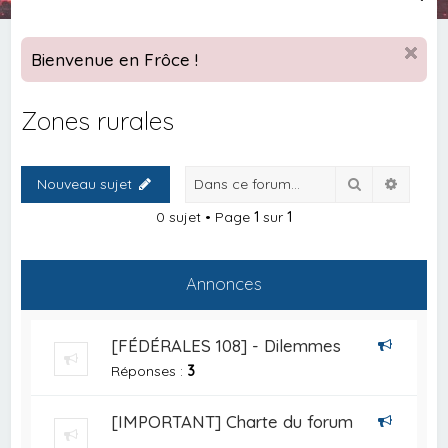
e
c
Bienvenue en Frôce !
h
e
Zones rurales
r
c
Rechercher
Recher
Nouveau sujet
h
e
0 sujet • Page
1
sur
1
r
Annonces
[FÉDÉRALES 108] - Dilemmes
Réponses :
3
[IMPORTANT] Charte du forum