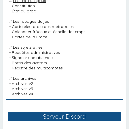
#
Les textes légaux
:
-
Constitution
-
État du droit
#
Les rouages du jeu
:
-
Carte électorale des métropoles
-
Calendrier frôceux et échelle de temps
-
Cartes de la Frôce
#
Les sujets utiles
:
-
Requêtes administratives
-
Signaler une absence
-
Bottin des avatars
-
Registre des multicomptes
#
Les archives
:
-
Archives v2
-
Archives v3
-
Archives v4
Serveur Discord