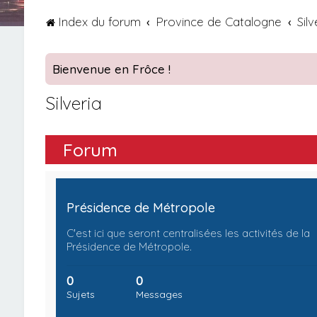
Index du forum
Province de Catalogne
Silv
Bienvenue en Frôce !
Silveria
Forum
Présidence de Métropole
C'est ici que seront centralisées les activités de la
Présidence de Métropole.
0
0
Sujets
Messages