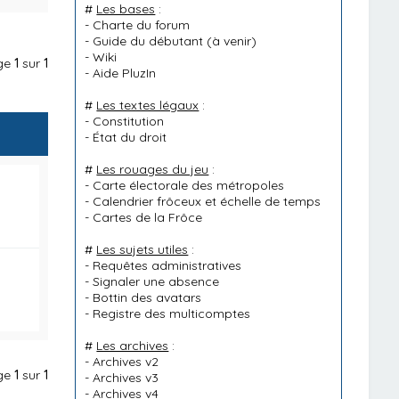
#
Les bases
:
-
Charte du forum
-
Guide du débutant
(à venir)
-
Wiki
age
1
sur
1
-
Aide PluzIn
#
Les textes légaux
:
-
Constitution
-
État du droit
#
Les rouages du jeu
:
-
Carte électorale des métropoles
-
Calendrier frôceux et échelle de temps
-
Cartes de la Frôce
#
Les sujets utiles
:
-
Requêtes administratives
-
Signaler une absence
-
Bottin des avatars
-
Registre des multicomptes
#
Les archives
:
-
Archives v2
age
1
sur
1
-
Archives v3
-
Archives v4