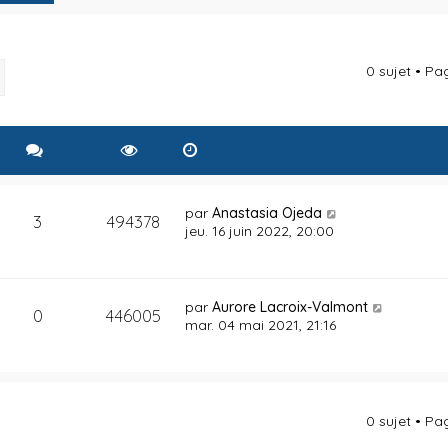
0 sujet • P
rcher
Recherche avancée
par
Anastasia Ojeda
3
494378
jeu. 16 juin 2022, 20:00
par
Aurore Lacroix-Valmont
0
446005
mar. 04 mai 2021, 21:16
0 sujet • P