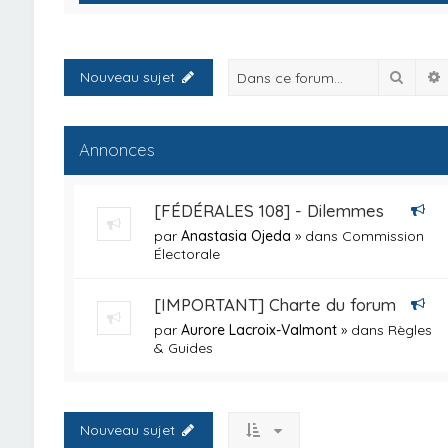
Reche
Nouveau sujet
Annonces
[FÉDÉRALES 108] - Dilemmes
par
Anastasia Ojeda
» dans
Commission
Électorale
[IMPORTANT] Charte du forum
par
Aurore Lacroix-Valmont
» dans
Règles
& Guides
Nouveau sujet