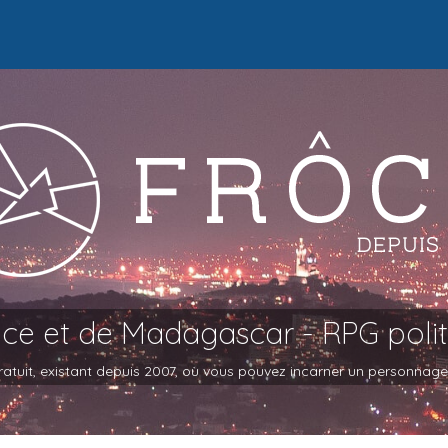
oce et de Madagascar - RPG poli
atuit, existant depuis 2007, où vous pouvez incarner un personnage et