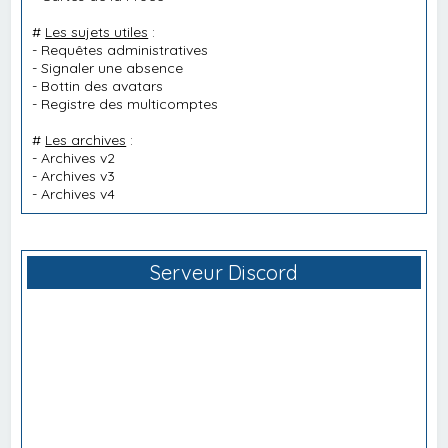
#
Les sujets utiles
:
-
Requêtes administratives
-
Signaler une absence
-
Bottin des avatars
-
Registre des multicomptes
#
Les archives
:
-
Archives v2
-
Archives v3
-
Archives v4
Serveur Discord