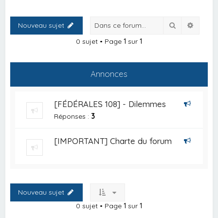
Rechercher
Recher
Nouveau sujet
0 sujet • Page
1
sur
1
Annonces
[FÉDÉRALES 108] - Dilemmes
Réponses :
3
[IMPORTANT] Charte du forum
Nouveau sujet
0 sujet • Page
1
sur
1