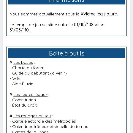
Nous sommes actuellement sous la
XVIème législature
.
Le temps de jeu se situe
entre le 01/10/108 et le
31/03/110
.
Boite à outils
#
Les bases
:
-
Charte du forum
-
Guide du débutant
(à venir)
-
Wiki
-
Aide PluzIn
#
Les textes légaux
:
-
Constitution
-
État du droit
#
Les rouages du jeu
:
-
Carte électorale des métropoles
-
Calendrier frôceux et échelle de temps
-
Cartes de la Frôce