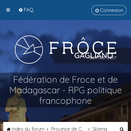
FAQ
Connexion
Fédération de Froce et de
Madagascar - RPG politique
francophone
R
Index du forum
Province de Catalogne
Silveria