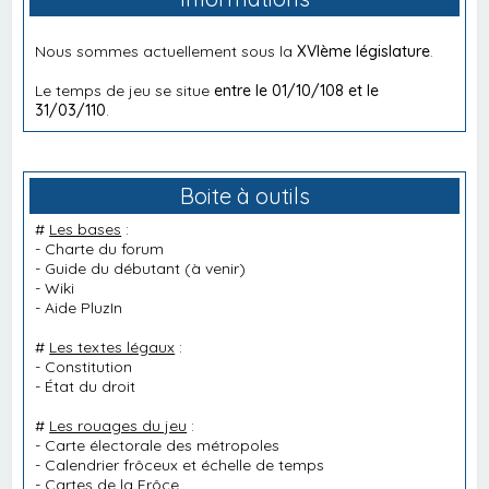
Nous sommes actuellement sous la
XVIème législature
.
Le temps de jeu se situe
entre le 01/10/108 et le
31/03/110
.
Boite à outils
#
Les bases
:
-
Charte du forum
-
Guide du débutant
(à venir)
-
Wiki
-
Aide PluzIn
#
Les textes légaux
:
-
Constitution
-
État du droit
#
Les rouages du jeu
:
-
Carte électorale des métropoles
-
Calendrier frôceux et échelle de temps
-
Cartes de la Frôce