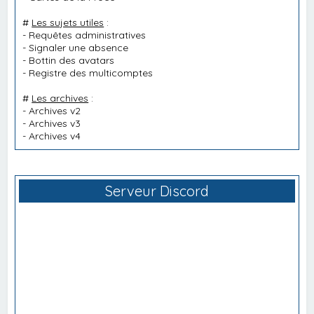
#
Les sujets utiles
:
-
Requêtes administratives
-
Signaler une absence
-
Bottin des avatars
-
Registre des multicomptes
#
Les archives
:
-
Archives v2
-
Archives v3
-
Archives v4
Serveur Discord