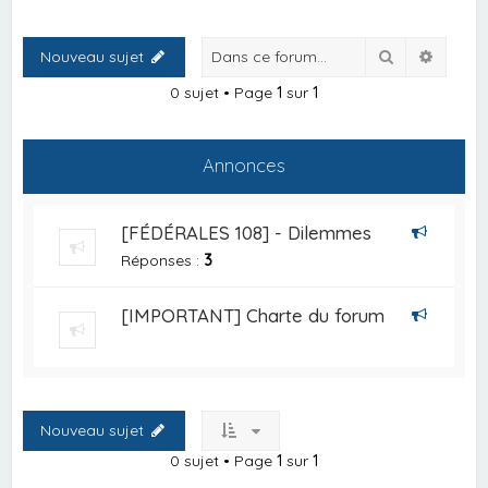
Rechercher
Recher
Nouveau sujet
0 sujet • Page
1
sur
1
Annonces
[FÉDÉRALES 108] - Dilemmes
Réponses :
3
[IMPORTANT] Charte du forum
Nouveau sujet
0 sujet • Page
1
sur
1