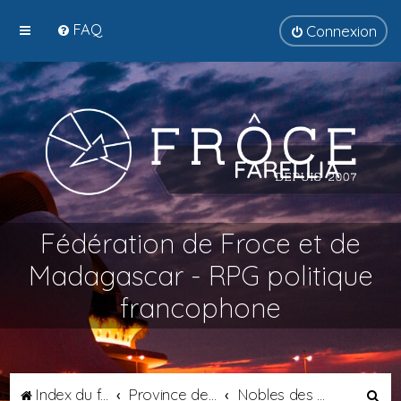
FAQ
Connexion
Fédération de Froce et de
Madagascar - RPG politique
francophone
R
Index du forum
Province de Catalogne
Nobles des Prigors