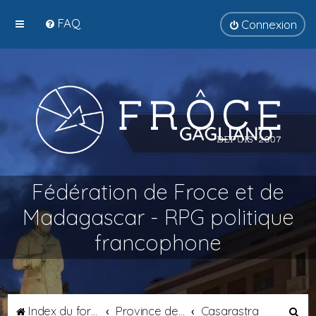
FAQ
Connexion
Fédération de Froce et de
Madagascar - RPG politique
francophone
R
Index du forum
Province de Catalogne
Casarastra