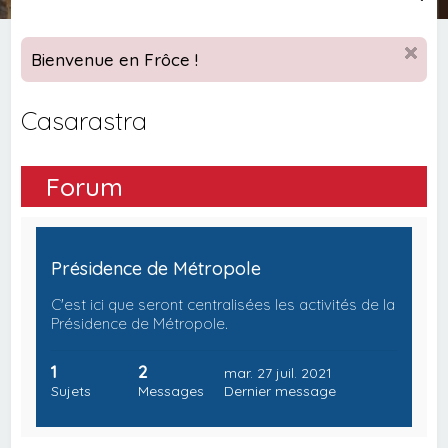
e
c
Bienvenue en Frôce !
h
e
Casarastra
r
c
Forum
h
e
r
Présidence de Métropole
C'est ici que seront centralisées les activités de la
Présidence de Métropole.
1
2
mar. 27 juil. 2021
Sujets
Messages
Dernier message