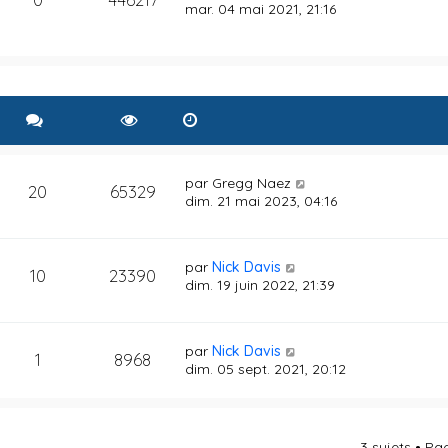
mar. 04 mai 2021, 21:16
par
Gregg Naez
20
65329
dim. 21 mai 2023, 04:16
par
Nick Davis
10
23390
dim. 19 juin 2022, 21:39
par
Nick Davis
1
8968
dim. 05 sept. 2021, 20:12
3 sujets • P