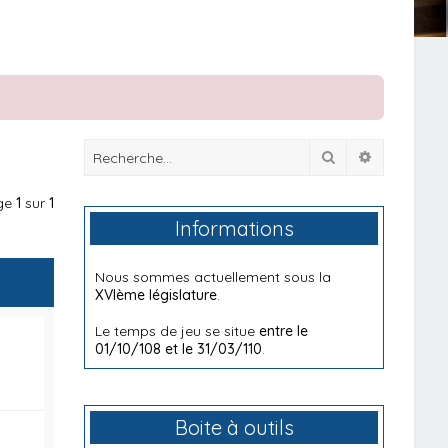
Rechercher
Recherche
age
1
sur
1
Informations
Nous sommes actuellement sous la
XVIème législature
.
Le temps de jeu se situe
entre le
01/10/108 et le 31/03/110
.
Boite à outils