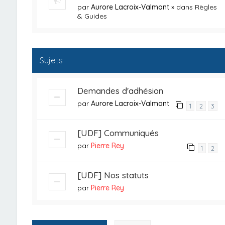
par
Aurore Lacroix-Valmont
» dans
Règles
& Guides
Sujets
Demandes d'adhésion
par
Aurore Lacroix-Valmont
1
2
3
[UDF] Communiqués
par
Pierre Rey
1
2
[UDF] Nos statuts
par
Pierre Rey