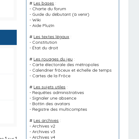
#
Les bases
:
-
Charte du forum
-
Guide du débutant
(à venir)
-
Wiki
-
Aide PluzIn
#
Les textes légaux
:
-
Constitution
-
État du droit
#
Les rouages du jeu
:
-
Carte électorale des métropoles
-
Calendrier frôceux et échelle de temps
-
Cartes de la Frôce
#
Les sujets utiles
:
-
Requêtes administratives
-
Signaler une absence
-
Bottin des avatars
-
Registre des multicomptes
#
Les archives
:
-
Archives v2
-
Archives v3
-
Archives v4
age
1
sur
1