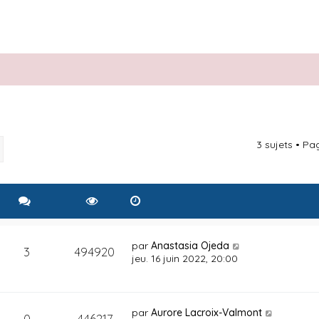
3 sujets • P
rcher
Recherche avancée
par
Anastasia Ojeda
3
494920
jeu. 16 juin 2022, 20:00
par
Aurore Lacroix-Valmont
0
446217