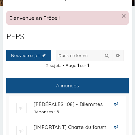
e
c
Bienvenue en Frôce !
h
e
PEPS
r
c
Rechercher
Recher
Nouveau sujet
h
e
2 sujets • Page
1
sur
1
r
Annonces
[FÉDÉRALES 108] - Dilemmes
Réponses :
3
[IMPORTANT] Charte du forum