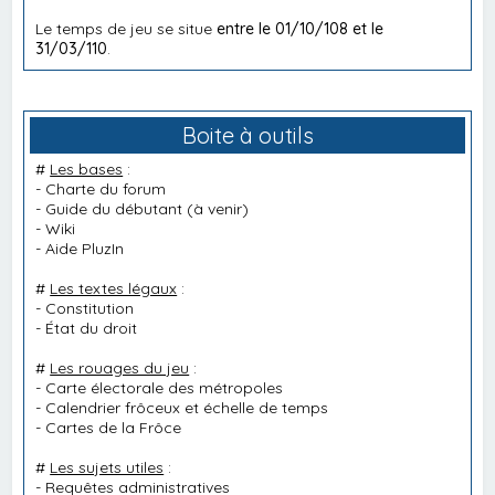
Le temps de jeu se situe
entre le 01/10/108 et le
31/03/110
.
Boite à outils
#
Les bases
:
-
Charte du forum
-
Guide du débutant
(à venir)
-
Wiki
-
Aide PluzIn
#
Les textes légaux
:
-
Constitution
-
État du droit
#
Les rouages du jeu
:
-
Carte électorale des métropoles
-
Calendrier frôceux et échelle de temps
-
Cartes de la Frôce
#
Les sujets utiles
:
-
Requêtes administratives