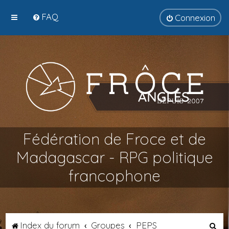
FAQ
Connexion
Fédération de Froce et de
Madagascar - RPG politique
francophone
R
Index du forum
Groupes
PEPS