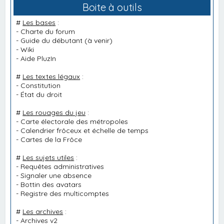
Boite à outils
#
Les bases
:
-
Charte du forum
-
Guide du débutant
(à venir)
-
Wiki
-
Aide PluzIn
#
Les textes légaux
:
-
Constitution
-
État du droit
#
Les rouages du jeu
:
-
Carte électorale des métropoles
-
Calendrier frôceux et échelle de temps
-
Cartes de la Frôce
#
Les sujets utiles
:
-
Requêtes administratives
-
Signaler une absence
-
Bottin des avatars
-
Registre des multicomptes
#
Les archives
:
-
Archives v2