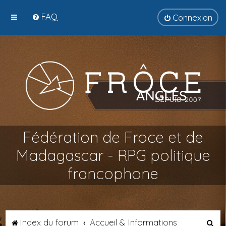
FAQ
Connexion
Fédération de Froce et de
Madagascar - RPG politique
francophone
R
Index du forum
Accueil & Informations