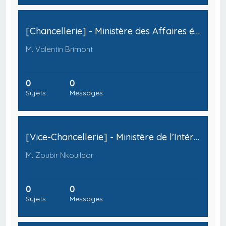
[Chancellerie] - Ministère des Affaires étrangères, de la Défense et du Commerce International
M. Valentin Brimont
0
0
Sujets
Messages
[Vice-Chancellerie] - Ministère de l’Intérieur, de la Justice et des Droits des Femmes
M. Zoubir Nkouildor
0
0
Sujets
Messages