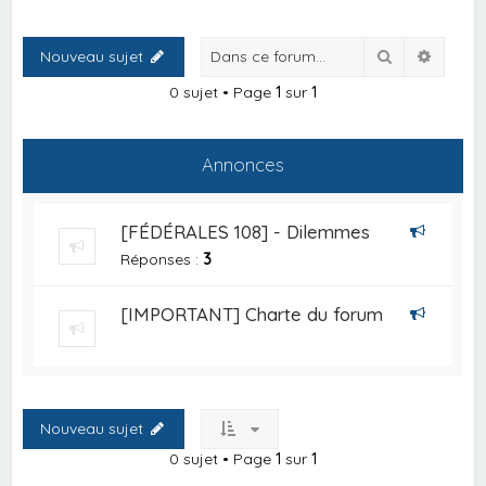
Rechercher
Recher
Nouveau sujet
0 sujet • Page
1
sur
1
Annonces
[FÉDÉRALES 108] - Dilemmes
Réponses :
3
[IMPORTANT] Charte du forum
Nouveau sujet
0 sujet • Page
1
sur
1