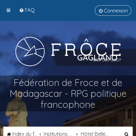
FAQ
Connexion
Fédération de Froce et de
Madagascar - RPG politique
francophone
R
Index du forum
Institutions Fédérales
Hôtel Belley - Chancellerie Suprême