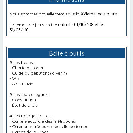
Nous sommes actuellement sous la
XVIème législature
.
Le temps de jeu se situe
entre le 01/10/108 et le
31/03/110
.
Boite à outils
#
Les bases
:
-
Charte du forum
-
Guide du débutant
(à venir)
-
Wiki
-
Aide PluzIn
#
Les textes légaux
:
-
Constitution
-
État du droit
#
Les rouages du jeu
:
-
Carte électorale des métropoles
-
Calendrier frôceux et échelle de temps
-
Cartes de la Frôce