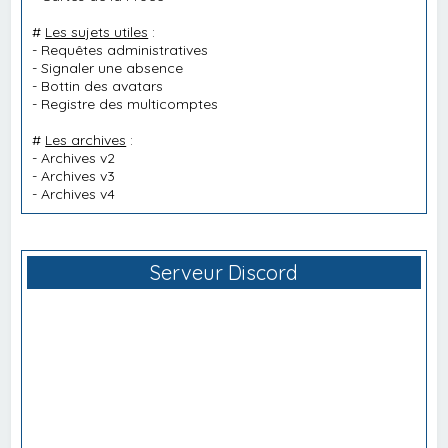
#
Les sujets utiles
:
-
Requêtes administratives
-
Signaler une absence
-
Bottin des avatars
-
Registre des multicomptes
#
Les archives
:
-
Archives v2
-
Archives v3
-
Archives v4
Serveur Discord