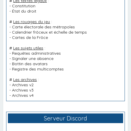
#
Les textes légaux
:
-
Constitution
-
État du droit
#
Les rouages du jeu
:
-
Carte électorale des métropoles
-
Calendrier frôceux et échelle de temps
-
Cartes de la Frôce
#
Les sujets utiles
:
-
Requêtes administratives
-
Signaler une absence
-
Bottin des avatars
-
Registre des multicomptes
#
Les archives
:
-
Archives v2
-
Archives v3
-
Archives v4
Serveur Discord