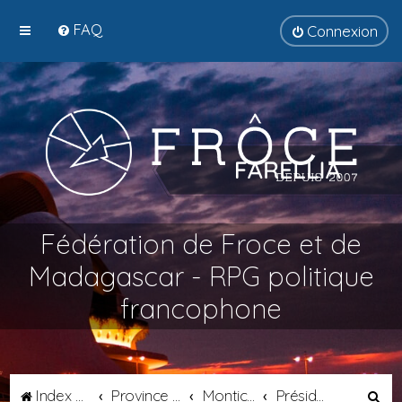
FAQ
Connexion
Fédération de Froce et de
Madagascar - RPG politique
francophone
R
Index du forum
Province de Transalpie
Monticello
Présidence de Métropole