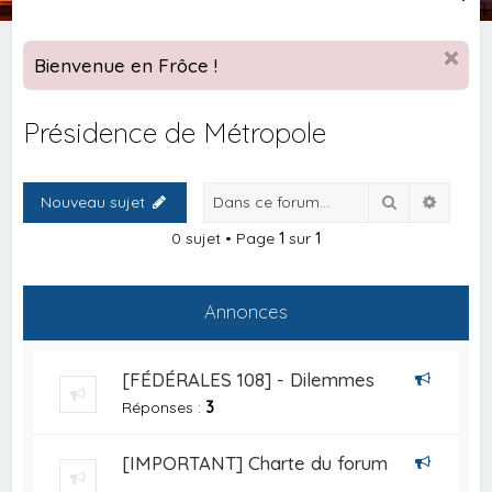
e
c
Bienvenue en Frôce !
h
e
Présidence de Métropole
r
c
Rechercher
Recher
Nouveau sujet
h
e
0 sujet • Page
1
sur
1
r
Annonces
[FÉDÉRALES 108] - Dilemmes
Réponses :
3
[IMPORTANT] Charte du forum