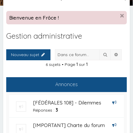
e
c
Bienvenue en Frôce !
h
e
Gestion administrative
r
c
Rechercher
Recher
Nouveau sujet
h
e
6 sujets • Page
1
sur
1
r
Annonces
[FÉDÉRALES 108] - Dilemmes
Réponses :
3
[IMPORTANT] Charte du forum