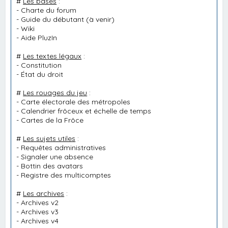
#
Les bases
:
-
Charte du forum
-
Guide du débutant
(à venir)
-
Wiki
-
Aide PluzIn
#
Les textes légaux
:
-
Constitution
-
État du droit
#
Les rouages du jeu
:
-
Carte électorale des métropoles
-
Calendrier frôceux et échelle de temps
-
Cartes de la Frôce
#
Les sujets utiles
:
-
Requêtes administratives
-
Signaler une absence
-
Bottin des avatars
-
Registre des multicomptes
#
Les archives
:
-
Archives v2
-
Archives v3
-
Archives v4