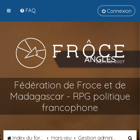
FAQ
Connexion
Fédération de Froce et de
Madagascar - RPG politique
francophone
R
Index du forum
Hors-jeu
Gestion administrative