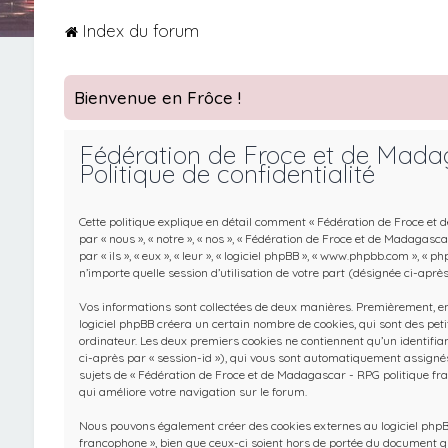
Index du forum
Bienvenue en Frôce !
Fédération de Froce et de Mada
Politique de confidentialité
Cette politique explique en détail comment « Fédération de Froce et 
par « nous », « notre », « nos », « Fédération de Froce et de Madagasc
par « ils », « eux », « leur », « logiciel phpBB », « www.phpbb.com », «
n’importe quelle session d’utilisation de votre part (désignée ci-après
Vos informations sont collectées de deux manières. Premièrement, en
logiciel phpBB créera un certain nombre de cookies, qui sont des peti
ordinateur. Les deux premiers cookies ne contiennent qu’un identifiant
ci-après par « session-id »), qui vous sont automatiquement assignés
sujets de « Fédération de Froce et de Madagascar - RPG politique fran
qui améliore votre navigation sur le forum.
Nous pouvons également créer des cookies externes au logiciel phpB
francophone », bien que ceux-ci soient hors de portée du document qu