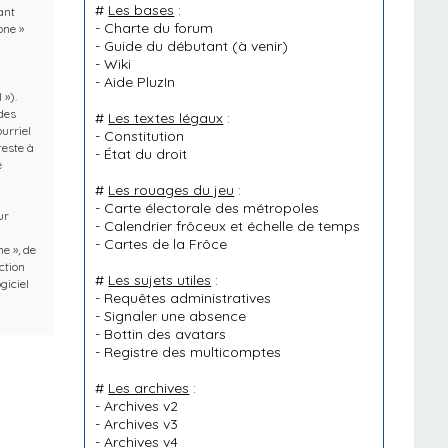
#
Les bases
:
ant
-
Charte du forum
one »
-
Guide du débutant
(à venir)
-
Wiki
-
Aide PluzIn
 »).
des
#
Les textes légaux
:
urriel
-
Constitution
reste à
-
État du droit
e
#
Les rouages du jeu
:
-
Carte électorale des métropoles
ur
-
Calendrier frôceux et échelle de temps
-
Cartes de la Frôce
e », de
ction
#
Les sujets utiles
:
giciel
-
Requêtes administratives
-
Signaler une absence
-
Bottin des avatars
-
Registre des multicomptes
#
Les archives
:
-
Archives v2
-
Archives v3
-
Archives v4