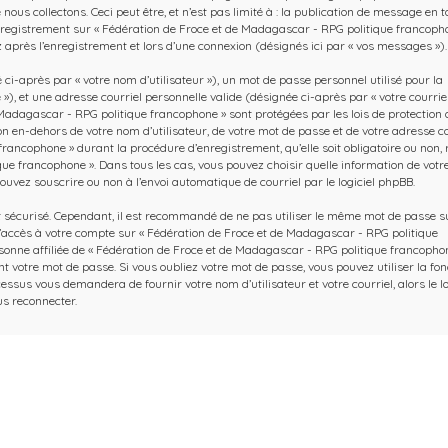
us collectons. Ceci peut être, et n’est pas limité à : la publication de message en t
l’enregistrement sur « Fédération de Froce et de Madagascar - RPG politique francoph
 après l’enregistrement et lors d’une connexion (désignés ici par « vos messages »).
-après par « votre nom d’utilisateur »), un mot de passe personnel utilisé pour la
), et une adresse courriel personnelle valide (désignée ci-après par « votre courriel
Madagascar - RPG politique francophone » sont protégées par les lois de protection 
 en-dehors de votre nom d’utilisateur, de votre mot de passe et de votre adresse co
ancophone » durant la procédure d’enregistrement, qu’elle soit obligatoire ou non, 
ue francophone ». Dans tous les cas, vous pouvez choisir quelle information de votr
ouvez souscrire ou non à l’envoi automatique de courriel par le logiciel phpBB.
it sécurisé. Cependant, il est recommandé de ne pas utiliser le même mot de passe s
 d’accès à votre compte sur « Fédération de Froce et de Madagascar - RPG politique
nne affiliée de « Fédération de Froce et de Madagascar - RPG politique francophon
votre mot de passe. Si vous oubliez votre mot de passe, vous pouvez utiliser la fon
essus vous demandera de fournir votre nom d’utilisateur et votre courriel, alors le lo
s reconnecter.