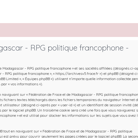
gascar - RPG politique francophone -
de Madagascar - RPG politique francophone » et ses sociétés affiliées (désignés ci-a
ar - RPG politique francophone », « https://archivesv5.froce.fr ») et phpBB (désigné c
 phpBB Limited », « Équipes phpBB ») utilisent n’importe quelle information collectée pe
 par « vos informations »).
 naviguant sur « Fédération de Froce et de Madagascar - RPG politique francophone
ts fichiers textes téléchargés dans les fichiers temporaires du navigateur Internet d
 utilisateur (désigné ci-après par « user-id ») et un identifiant de session invité (d
 par le logiciel phpBB. Un troisième cookie sera créé une fois que vous naviguerez s
cophone » et est utilisé pour stocker les informations sur les sujets que vous avez l
B tout en naviguant sur « Fédération de Froce et de Madagascar - RPG politique
i est prévu pour couvrir seulement les pages créées par le logiciel phpBB. La secon