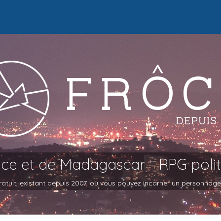
oce et de Madagascar - RPG poli
atuit, existant depuis 2007, où vous pouvez incarner un personnage et