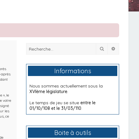
Rechercher
Recherche
près
Informations
i-après
ndant
Nous sommes actuellement sous la
XVIème législature
.
 », le
e votre
Le temps de jeu se situe
entre le
ésigné
01/10/108 et le 31/03/110
.
ur les
us, ce
Boite à outils
de