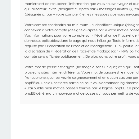
manière est de récupérer l’information que vous nous envoyez et que no
qu’utilisateur invité (désignée ci-après par « messages invités »), 
(désignée ici par « votre compte ») et les messages que vous envoyez
Votre compte contiendra au minimum un identifiant unique (désigné ci
connexion à votre compte (désigné ci-après par « votre mot de passe »
Vos informations pour votre compte sur « Fédération de Froce et de 
données applicables dans le pays qui nous héberge. Toute information
requise par « Fédération de Froce et de Madagascar - RPG politique fr
la discrétion de « Fédération de Froce et de Madagascar - RPG politiq
compte sera affichée publiquement. De plus, dans votre profil, vous p
Votre mot de passe est crypté (hashage à sens unique) afin qu’il so
plusieurs sites Internet différents. Votre mot de passe est le moyen
francophone », conservez-le soigneusement et en aucun cas une perso
phpBB ou une d’une tierce partie ne peut vous demander légitimement 
« J’ai oublié mon mot de passe » fournie par le logiciel phpBB. Ce proc
phpBB générera un nouveau mot de passe qui vous permettra de vou