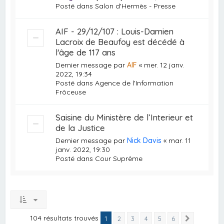
Posté dans
Salon d'Hermès - Presse
AIF - 29/12/107 : Louis-Damien
Lacroix de Beaufoy est décédé à
l'âge de 117 ans
Dernier message par
AIF
«
mer. 12 janv.
2022, 19:34
Posté dans
Agence de l'Information
Frôceuse
Saisine du Ministère de l’Interieur et
de la Justice
Dernier message par
Nick Davis
«
mar. 11
janv. 2022, 19:30
Posté dans
Cour Suprême
104 résultats trouvés
1
2
3
4
5
6
Suivante