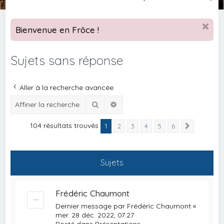
e
c
Bienvenue en Frôce !
h
e
Sujets sans réponse
r
c
Aller à la recherche avancée
h
Rechercher
Recherche avancée
e
r
104 résultats trouvés
1
2
3
4
5
6
Suivante
Sujets
Frédéric Chaumont
Dernier message par
Frédéric Chaumont
«
mer. 28 déc. 2022, 07:27
Posté dans
Présentations