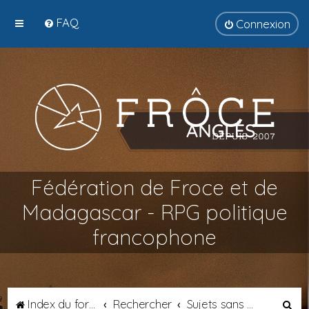
FAQ
Connexion
Fédération de Froce et de
Madagascar - RPG politique
francophone
R
Index du forum
Rechercher
Sujets sans réponse