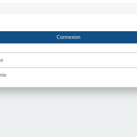
se
nte